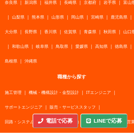
奈良県
|
新潟県
|
福井県
|
長崎県
|
京都府
|
岩手県
|
富山
|
山梨県
|
熊本県
|
山形県
|
岡山県
|
宮崎県
|
鹿児島県
|
大分県
|
長野県
|
香川県
|
佐賀県
|
青森県
|
秋田県
|
山口
|
和歌山県
|
岐阜県
|
鳥取県
|
愛媛県
|
高知県
|
徳島県
|
島根県
|
沖縄県
職種から探す
施工管理
|
機械・機構設計・金型設計
|
ITエンジニア
|
サポートエンジニア
|
販売・サービススタッフ
|
電話で応募
LINEで応募
回路・システム設計
|
調理・調理補助
|
医療・福祉・介護
|
営