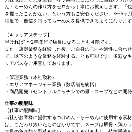
ん・らーめんの作り方をゼロから丁寧にお教えします。「包
を握ったことがない」という方もご安心ください。3〜6ヶ
程度で、自信を持ってらーめんを提供できるようになります
【キャリアステップ】
早ければ1〜2年ほどで店長になることも可能です。
また、店舗業務を経験した後、ご自身の志向や適性に合わせ
て、以下のような業務を経験することも可能です。多彩なキ
リアパスをご用意しております。
・管理業務（本社勤務）
・エリアマネージャー業務（数店舗を統括）
・商品開発（セントラルキッチンでの麺・スープなどの開発
仕事の醍醐味
【仕事の醍醐味】
当社がお客様に提供するつけめん・らーめんに使用する素材
は、こだわり抜いたものばかりです。スープは豚骨・鶏ガラ
大量の魚介類と野菜を使い、うまみを引き出し、特製醤油を