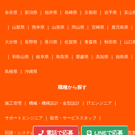
奈良県
|
新潟県
|
福井県
|
長崎県
|
京都府
|
岩手県
|
富山
|
山梨県
|
熊本県
|
山形県
|
岡山県
|
宮崎県
|
鹿児島県
|
大分県
|
長野県
|
香川県
|
佐賀県
|
青森県
|
秋田県
|
山口
|
和歌山県
|
岐阜県
|
鳥取県
|
愛媛県
|
高知県
|
徳島県
|
島根県
|
沖縄県
職種から探す
施工管理
|
機械・機構設計・金型設計
|
ITエンジニア
|
サポートエンジニア
|
販売・サービススタッフ
|
回路・システム設計
|
調理・調理補助
|
医療・福祉・介護
|
営
電話で応募
LINEで応募