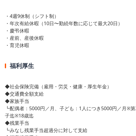
・4週9休制（シフト制）
・年次有給休暇（10日〜勤続年数に応じて最大20日）
・慶弔休暇
・産前、産後休暇
・育児休暇
福利厚生
◆社会保険完備（雇用・労災・健康・厚生年金）
◆交通費全額支給
◆家族手当
┗配偶者：5000円／月、子ども：1人につき5000円／月※第
子迄※18歳迄
◆残業手当
┗みなし残業手当超過分に対して支給