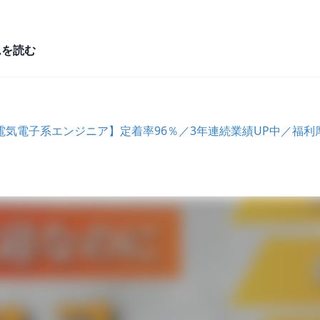
ムを読む
気電子系エンジニア】定着率96％／3年連続業績UP中／福利