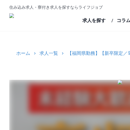
住み込み求人・寮付き求人を探すならライフジョブ
求人を探す
コラ
/
ホーム
求人一覧
【福岡県勤務】【新卒限定／電