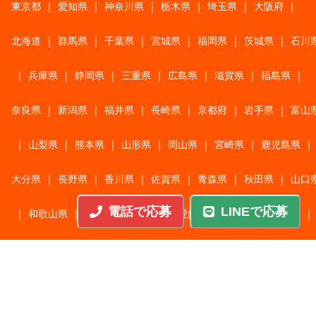
東京都
|
愛知県
|
神奈川県
|
栃木県
|
埼玉県
|
大阪府
|
北海道
|
群馬県
|
千葉県
|
宮城県
|
福岡県
|
茨城県
|
石川
|
兵庫県
|
静岡県
|
三重県
|
広島県
|
滋賀県
|
福島県
|
奈良県
|
新潟県
|
福井県
|
長崎県
|
京都府
|
岩手県
|
富山
|
山梨県
|
熊本県
|
山形県
|
岡山県
|
宮崎県
|
鹿児島県
|
大分県
|
長野県
|
香川県
|
佐賀県
|
青森県
|
秋田県
|
山口
電話で応募
LINEで応募
|
和歌山県
|
岐阜県
|
鳥取県
|
愛媛県
|
高知県
|
徳島県
|
島根県
|
沖縄県
職種から探す