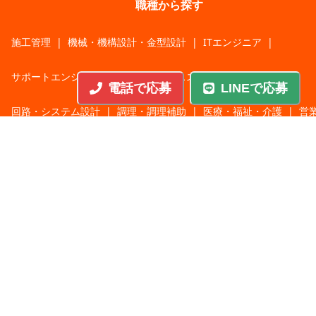
職種から探す
施工管理
|
機械・機構設計・金型設計
|
ITエンジニア
|
サポートエンジニア
|
販売・サービススタッフ
|
電話で応募
LINEで応募
回路・システム設計
|
調理・調理補助
|
医療・福祉・介護
|
営
|
工場・軽作業
|
インフラエンジニア
|
警備・交通誘導
|
ドライバー・配送・物流
|
事務・営業事務・総務
|
その他
|
パチンコ・アミューズ
|
教育・講師・インストラクター
|
マンション・寮管理人
|
農業・酪農・林業・漁業
業種から探す