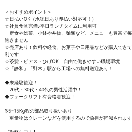
＜おすすめポイント＞
☆日払いOK（承認日あり即払い対応可！）
☆社員食堂完備♪平日ランチタイムに利用可！
定食や総菜、小鉢や丼物、麺類など、メニューも豊富で毎
飽きません
☆売店あり！飲料や軽食、お菓子や日用品などが購入できて
利です
☆茶髪・ピアス・ひげOK！自由で働きやすい職場環境
☆「静和」「野木」駅から工場への無料送迎あり！
◆未経験歓迎！
20代・30代・40代の男性活躍中！
◆フォークリフト有資格者歓迎！
※5~15Kg程の部品取り扱いあり
重量物はクレーンなどを使用するので負担が軽減されます
【勤務シフト】