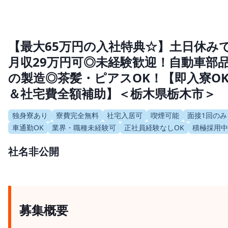
【最大65万円の入社特典☆】土日休み
月収29万円可◎未経験歓迎！自動車部
の製造◎茶髪・ピアスOK！【即入寮O
＆社宅費全額補助】＜栃木県栃木市＞
独身寮あり
寮費完全無料
社宅入居可
喫煙可能
面接1回のみ
車通勤OK
業界・職種未経験可
正社員経験なしOK
積極採用中
社名非公開
募集概要