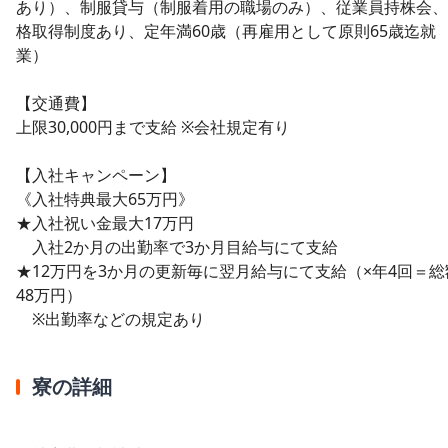
あり）、制服貸与（制服着用の職場のみ）、従業員持株会、
格取得制度あり、定年満60歳（再雇用として原則65歳迄就
業）
【交通費】
上限30,000円まで支給 ※会社規定有り
【入社キャンペーン】
《入社特典最大65万円》
★入社祝い金最大17万円
入社2か月の出勤率で3か月目給与にて支給
★12万円を3か月の更新毎に翌月給与にて支給（×年4回＝総
48万円）
※出勤率などの規定あり
寮の詳細