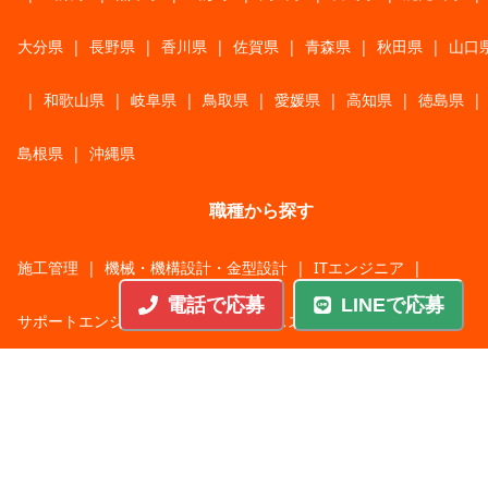
大分県
|
長野県
|
香川県
|
佐賀県
|
青森県
|
秋田県
|
山口
|
和歌山県
|
岐阜県
|
鳥取県
|
愛媛県
|
高知県
|
徳島県
|
島根県
|
沖縄県
職種から探す
施工管理
|
機械・機構設計・金型設計
|
ITエンジニア
|
電話で応募
LINEで応募
サポートエンジニア
|
販売・サービススタッフ
|
回路・システム設計
|
調理・調理補助
|
医療・福祉・介護
|
営
|
工場・軽作業
|
インフラエンジニア
|
警備・交通誘導
|
ドライバー・配送・物流
|
事務・営業事務・総務
|
その他
|