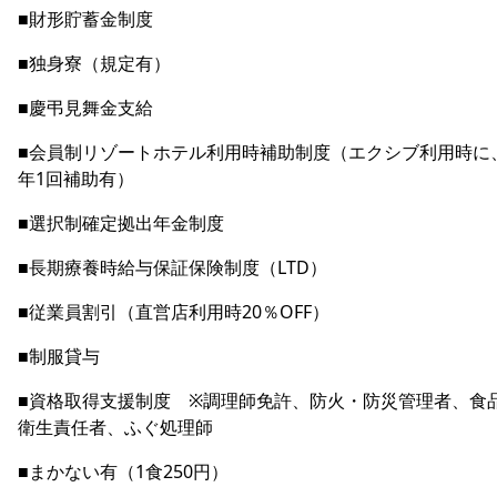
■財形貯蓄金制度
■独身寮（規定有）
■慶弔見舞金支給
■会員制リゾートホテル利用時補助制度（エクシブ利用時に
年1回補助有）
■選択制確定拠出年金制度
■長期療養時給与保証保険制度（LTD）
■従業員割引（直営店利用時20％OFF）
■制服貸与
■資格取得支援制度 ※調理師免許、防火・防災管理者、食
衛生責任者、ふぐ処理師
■まかない有（1食250円）