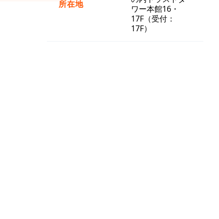
所在地
ワー本館16・
17F（受付：
17F）