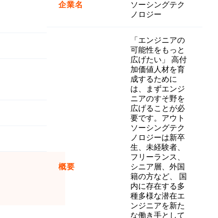
企業名
ソーシングテク
ノロジー
「エンジニアの
可能性をもっと
広げたい」 高付
加価値人材を育
成するために
は、まずエンジ
ニアのすそ野を
広げることが必
要です。アウト
ソーシングテク
ノロジーは新卒
生、未経験者、
フリーランス、
概要
シニア層、外国
籍の方など、 国
内に存在する多
種多様な潜在エ
ンジニアを新た
な働き手として