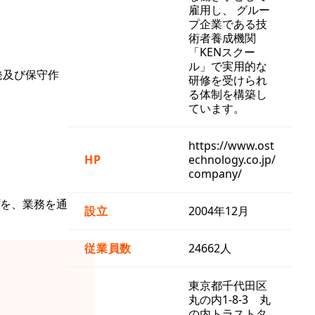
雇用し、 グルー
プ企業である技
術者養成機関
「KENスクー
ル」で実用的な
発及び保守作
研修を受けられ
る体制を構築し
ています。
https://www.ost
HP
echnology.co.jp/
company/
を、業務を通
設立
2004年12月
従業員数
24662人
東京都千代田区
丸の内1-8-3 丸
の内トラストタ