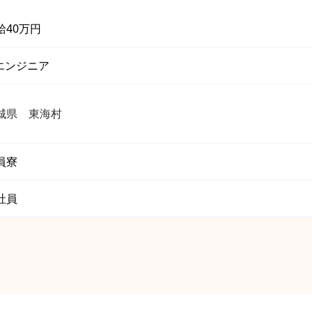
給40万円
Tエンジニア
城県 東海村
員寮
社員