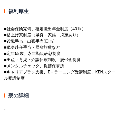
福利厚生
■社会保険完備、確定搬出年金制度（401k）
■借上げ寮制度（単身・家族：規定あり）
■役職手当、出張手当(日当)
■単身赴任手当・帰省旅費など
■定年65歳、永年勤続表彰制度
■出産・育児・介護休暇制度、慶弔金制度
■メンタルチェック、提携保養所
■キャリアプラン支援、E－ラーニング受講制度、KENスク
ル受講制度
寮の詳細
-