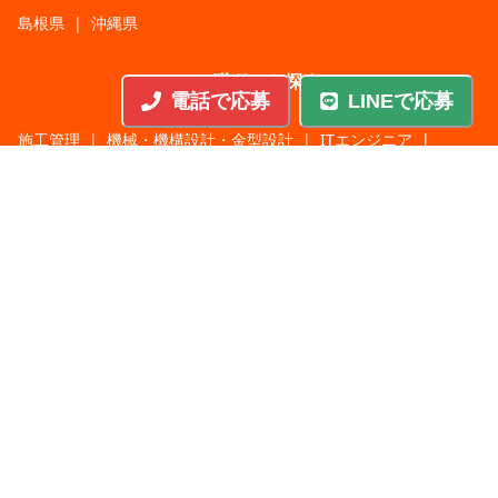
島根県
|
沖縄県
職種から探す
電話で応募
LINEで応募
施工管理
|
機械・機構設計・金型設計
|
ITエンジニア
|
サポートエンジニア
|
販売・サービススタッフ
|
回路・システム設計
|
調理・調理補助
|
医療・福祉・介護
|
営
|
工場・軽作業
|
インフラエンジニア
|
警備・交通誘導
|
ドライバー・配送・物流
|
事務・営業事務・総務
|
その他
|
パチンコ・アミューズ
|
教育・講師・インストラクター
|
マンション・寮管理人
|
農業・酪農・林業・漁業