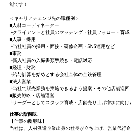
能です！
＜キャリアチェンジ先の職種例＞
■人材コーディネーター
└クライアントと社員のマッチング・社員フォロー・育成
■人事・採用
└当社社員の採用・面接・研修企画・SNS運用など
■事務
└新入社員の入職書類手続き・電話対応
■経理・財務
└給与計算を始めとする会社全体の金銭管理
■法人営業
└当社で販売業務を実施できるよう提案・その他店舗巡回
■販売戦略・店舗運営
└リーダーとしてスタッフ育成・店舗売り上げ増加に向け
仕事の醍醐味
【仕事の醍醐味】
当社は、人材派遣企業出身の社長が立ち上げ、営業代行企