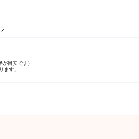
フ
半が目安です）
ります。