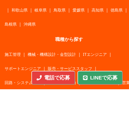
|
和歌山県
|
岐阜県
|
鳥取県
|
愛媛県
|
高知県
|
徳島県
|
島根県
|
沖縄県
職種から探す
施工管理
|
機械・機構設計・金型設計
|
ITエンジニア
|
サポートエンジニア
|
販売・サービススタッフ
|
電話で応募
LINEで応募
回路・システム設計
|
調理・調理補助
|
医療・福祉・介護
|
営
|
工場・軽作業
|
インフラエンジニア
|
警備・交通誘導
|
ドライバー・配送・物流
|
事務・営業事務・総務
|
その他
|
パチンコ・アミューズ
|
教育・講師・インストラクター
|