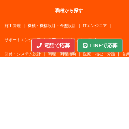
職種から探す
施工管理
|
機械・機構設計・金型設計
|
ITエンジニア
|
サポートエンジニア
|
販売・サービススタッフ
|
電話で応募
LINEで応募
回路・システム設計
|
調理・調理補助
|
医療・福祉・介護
|
営
|
工場・軽作業
|
インフラエンジニア
|
警備・交通誘導
|
ドライバー・配送・物流
|
事務・営業事務・総務
|
その他
|
パチンコ・アミューズ
|
教育・講師・インストラクター
|
マンション・寮管理人
|
農業・酪農・林業・漁業
業種から探す