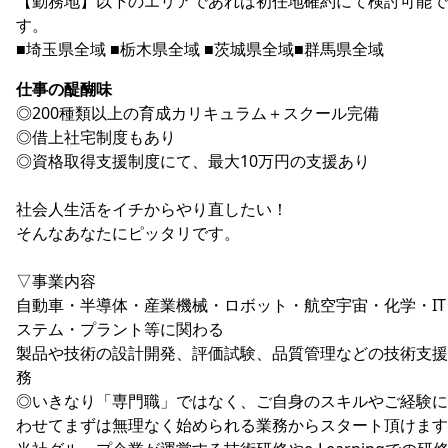
【勤務地】以下のエリアであれば初任地確約にて検討可能で
す。
■埼玉県全域 ■栃木県全域 ■茨城県全域■群馬県全域
仕事の醍醐味
◎200種類以上の育成カリキュラム＋スクール完備
◎借上社宅制度もあり
◎資格取得支援制度にて、最大10万円の支援あり
社会人生活をイチからやり直したい！
そんなあなたにピッタリです。
▽事業内容
自動車・半導体・産業機械・ロボット・航空宇宙・化学・IT
ステム・プラント等に関わる
製品や技術の設計開発、評価試験、品質管理などの技術支援
務
◎いきなり「専門職」ではなく、ご自身のスキルやご経験に
わせてまずは無理なく始められる業務からスタート頂けます