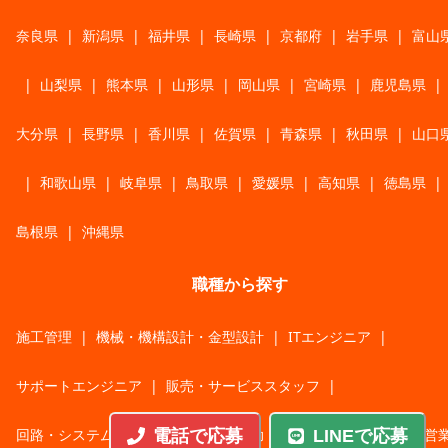
奈良県
|
新潟県
|
福井県
|
長崎県
|
京都府
|
岩手県
|
富山
|
山梨県
|
熊本県
|
山形県
|
岡山県
|
宮崎県
|
鹿児島県
|
大分県
|
長野県
|
香川県
|
佐賀県
|
青森県
|
秋田県
|
山口
|
和歌山県
|
岐阜県
|
鳥取県
|
愛媛県
|
高知県
|
徳島県
|
島根県
|
沖縄県
職種から探す
施工管理
|
機械・機構設計・金型設計
|
ITエンジニア
|
サポートエンジニア
|
販売・サービススタッフ
|
回路・システム設計
|
調理・調理補助
|
医療・福祉・介護
|
営
電話で応募
LINEで応募