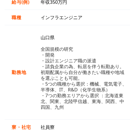
給与(例)
年収350万円
職種
インフラエンジニア
山口県
全国規模の研究
・開発
・設計エンジニア職の派遣
・請負企業の為、転居を伴う転勤あり。
勤務地
初期配属から自分が働きたい職種や地域
を選ぶことも可能。
・5つの職種から選択：機械、電気電子、
半導体、IT、R&D（化学生物系）
・7つの勤務エリアから選択 ：北海道東
北、関東、北陸甲信越、東海、関西、中
四国、九州
寮・社宅
社員寮