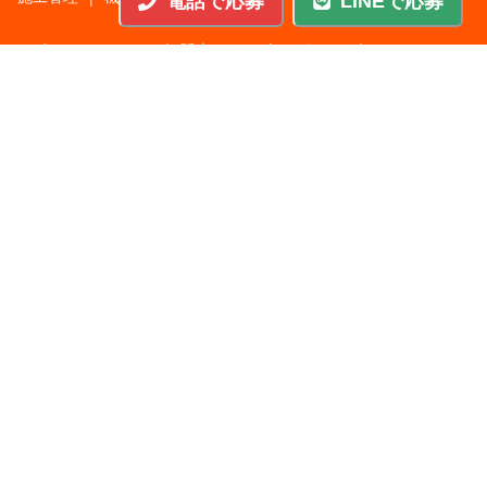
電話で応募
LINEで応募
サポートエンジニア
|
販売・サービススタッフ
|
回路・システム設計
|
調理・調理補助
|
医療・福祉・介護
|
営
|
工場・軽作業
|
インフラエンジニア
|
警備・交通誘導
|
ドライバー・配送・物流
|
事務・営業事務・総務
|
その他
|
パチンコ・アミューズ
|
教育・講師・インストラクター
|
マンション・寮管理人
|
農業・酪農・林業・漁業
業種から探す
人材サービス
|
サービス業
|
飲食
|
不動産
|
建設・土木
|
製
|
IT・通信
|
その他
|
レジャー・ホテル・旅館
|
メーカー
|