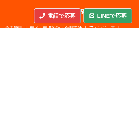
職種から探す
電話で応募
LINEで応募
施工管理
|
機械・機構設計・金型設計
|
ITエンジニア
|
サポートエンジニア
|
販売・サービススタッフ
|
回路・システム設計
|
調理・調理補助
|
医療・福祉・介護
|
営
|
工場・軽作業
|
インフラエンジニア
|
警備・交通誘導
|
ドライバー・配送・物流
|
事務・営業事務・総務
|
その他
|
パチンコ・アミューズ
|
教育・講師・インストラクター
|
マンション・寮管理人
|
農業・酪農・林業・漁業
業種から探す