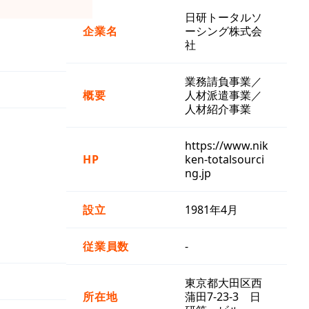
日研トータルソ
企業名
ーシング株式会
社
業務請負事業／
概要
人材派遣事業／
人材紹介事業
https://www.nik
HP
ken-totalsourci
ng.jp
設立
1981年4月
従業員数
-
東京都大田区西
所在地
蒲田7-23-3 日