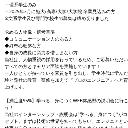
・理系学生のみ
・2025年3月に短大/高専/大学/大学院 卒業見込みの方
※文系学生及び専門学校生の募集は締め切りました
求める人物像・選考基準
◆コミュニケーション力のある方
◆好奇心旺盛な方
◆自身の成長に労力を惜しまない方
当社は、人物重視の採用を行っているため、ご応募いただい
すべての方とキャリア面談を実施しています！
一人ひとりが持っている素質を引き出し、学生時代に学んだ
験と弊社の教育・研修を加えて『プロのエンジニア』へと育
上げます。
【満足度95%】学べる、身につくWEB体感型の説明会に行
う！
当社のインターンシップ・説明会は"学べる、身につく"がコ
セプト。まずは技術の世界を知ってもらい、エンジニアとい
仕事が自分とマッチしているのかを確かめていただきます。