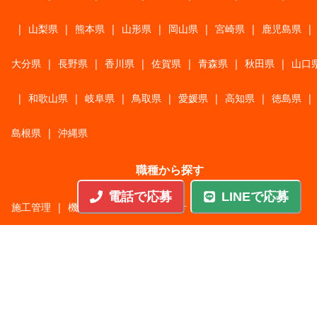
|
山梨県
|
熊本県
|
山形県
|
岡山県
|
宮崎県
|
鹿児島県
|
大分県
|
長野県
|
香川県
|
佐賀県
|
青森県
|
秋田県
|
山口
|
和歌山県
|
岐阜県
|
鳥取県
|
愛媛県
|
高知県
|
徳島県
|
島根県
|
沖縄県
職種から探す
電話で応募
LINEで応募
施工管理
|
機械・機構設計・金型設計
|
ITエンジニア
|
サポートエンジニア
|
販売・サービススタッフ
|
回路・システム設計
|
調理・調理補助
|
医療・福祉・介護
|
営
|
工場・軽作業
|
インフラエンジニア
|
警備・交通誘導
|