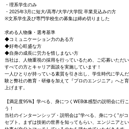
・理系学生のみ
・2025年3月に短大/高専/大学/大学院 卒業見込みの方
※文系学生及び専門学校生の募集は締め切りました
求める人物像・選考基準
◆コミュニケーション力のある方
◆好奇心旺盛な方
◆自身の成長に労力を惜しまない方
当社は、人物重視の採用を行っているため、ご応募いただい
すべての方とキャリア面談を実施しています！
一人ひとりが持っている素質を引き出し、学生時代に学んだ
験と弊社の教育・研修を加えて『プロのエンジニア』へと育
上げます。
【満足度95%】学べる、身につくWEB体感型の説明会に行
う！
当社のインターンシップ・説明会は"学べる、身につく"がコ
セプト。まずは技術の世界を知ってもらい、エンジニアとい
仕事が自分とマッチしているのかを確かめていただきます。