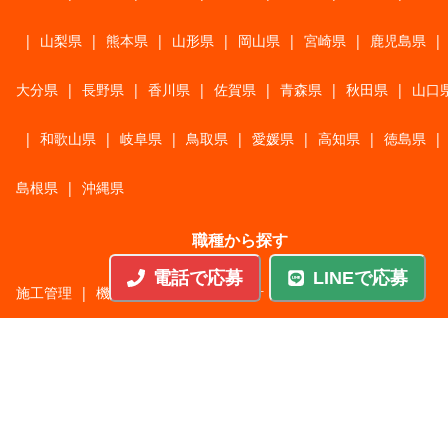
|
山梨県
|
熊本県
|
山形県
|
岡山県
|
宮崎県
|
鹿児島県
|
大分県
|
長野県
|
香川県
|
佐賀県
|
青森県
|
秋田県
|
山口
|
和歌山県
|
岐阜県
|
鳥取県
|
愛媛県
|
高知県
|
徳島県
|
島根県
|
沖縄県
職種から探す
電話で応募
LINEで応募
施工管理
|
機械・機構設計・金型設計
|
ITエンジニア
|
サポートエンジニア
|
販売・サービススタッフ
|
回路・システム設計
|
調理・調理補助
|
医療・福祉・介護
|
営
|
工場・軽作業
|
インフラエンジニア
|
警備・交通誘導
|