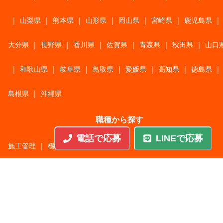
|
山梨県
|
熊本県
|
山形県
|
岡山県
|
宮崎県
|
鹿児島県
|
大分県
|
長野県
|
香川県
|
佐賀県
|
青森県
|
秋田県
|
山口
|
和歌山県
|
岐阜県
|
鳥取県
|
愛媛県
|
高知県
|
徳島県
|
島根県
|
沖縄県
職種から探す
電話で応募
LINEで応募
施工管理
|
機械・機構設計・金型設計
|
ITエンジニア
|
サポートエンジニア
|
販売・サービススタッフ
|
回路・システム設計
|
調理・調理補助
|
医療・福祉・介護
|
営
|
工場・軽作業
|
インフラエンジニア
|
警備・交通誘導
|