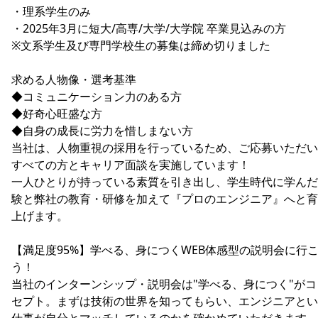
・理系学生のみ
・2025年3月に短大/高専/大学/大学院 卒業見込みの方
※文系学生及び専門学校生の募集は締め切りました
求める人物像・選考基準
◆コミュニケーション力のある方
◆好奇心旺盛な方
◆自身の成長に労力を惜しまない方
当社は、人物重視の採用を行っているため、ご応募いただい
すべての方とキャリア面談を実施しています！
一人ひとりが持っている素質を引き出し、学生時代に学んだ
験と弊社の教育・研修を加えて『プロのエンジニア』へと育
上げます。
【満足度95%】学べる、身につくWEB体感型の説明会に行
う！
当社のインターンシップ・説明会は"学べる、身につく"がコ
セプト。まずは技術の世界を知ってもらい、エンジニアとい
仕事が自分とマッチしているのかを確かめていただきます。