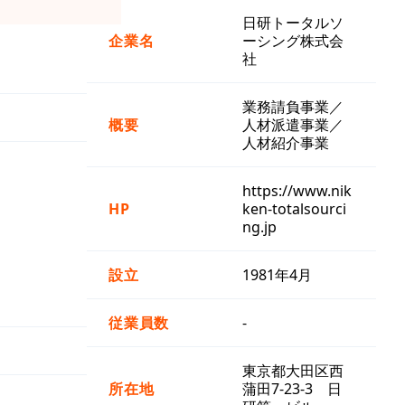
日研トータルソ
企業名
ーシング株式会
社
業務請負事業／
概要
人材派遣事業／
人材紹介事業
https://www.nik
HP
ken-totalsourci
ng.jp
設立
1981年4月
従業員数
-
東京都大田区西
所在地
蒲田7-23-3 日