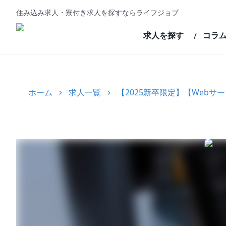
住み込み求人・寮付き求人を探すならライフジョブ
求人を探す
コラ
/
ホーム
求人一覧
【2025新卒限定】【Web