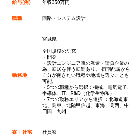
給与(例)
年収350万円
職種
回路・システム設計
宮城県
全国規模の研究
・開発
・設計エンジニア職の派遣・請負企業の
為、転居を伴う転勤あり。 初期配属から
勤務地
自分が働きたい職種や地域を選ぶことも
可能。
・5つの職種から選択：機械、電気電子、
半導体、IT、R&D（化学生物系）
・7つの勤務エリアから選択 ：北海道東
北、関東、北陸甲信越、東海、関西、中
四国、九州
寮・社宅
社員寮