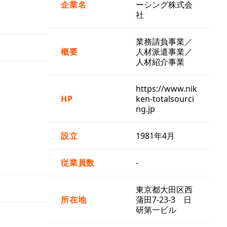
企業名
ーシング株式会
社
業務請負事業／
概要
人材派遣事業／
人材紹介事業
https://www.nik
HP
ken-totalsourci
ng.jp
設立
1981年4月
従業員数
-
東京都大田区西
所在地
蒲田7-23-3 日
研第一ビル