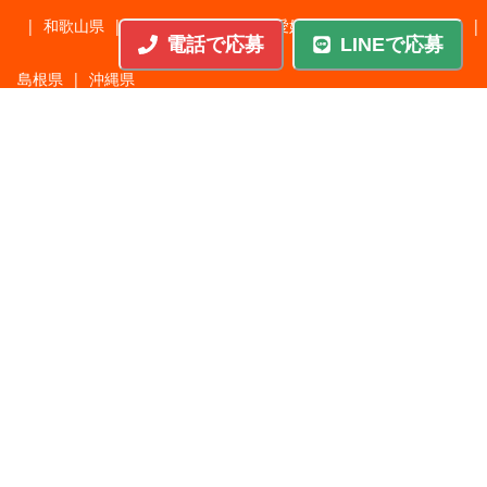
|
和歌山県
|
岐阜県
|
鳥取県
|
愛媛県
|
高知県
|
徳島県
|
電話で応募
LINEで応募
島根県
|
沖縄県
職種から探す
施工管理
|
機械・機構設計・金型設計
|
ITエンジニア
|
サポートエンジニア
|
販売・サービススタッフ
|
回路・システム設計
|
調理・調理補助
|
医療・福祉・介護
|
営
|
工場・軽作業
|
インフラエンジニア
|
警備・交通誘導
|
ドライバー・配送・物流
|
事務・営業事務・総務
|
その他
|
パチンコ・アミューズ
|
教育・講師・インストラクター
|