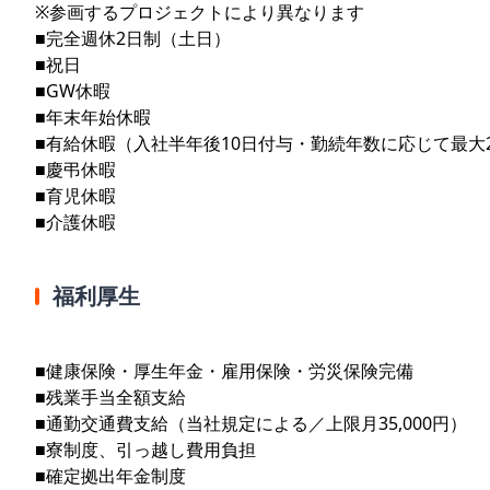
※参画するプロジェクトにより異なります
■完全週休2日制（土日）
■祝日
■GW休暇
■年末年始休暇
■有給休暇（入社半年後10日付与・勤続年数に応じて最大
■慶弔休暇
■育児休暇
■介護休暇
福利厚生
■健康保険・厚生年金・雇用保険・労災保険完備
■残業手当全額支給
■通勤交通費支給（当社規定による／上限月35,000円）
■寮制度、引っ越し費用負担
■確定拠出年金制度