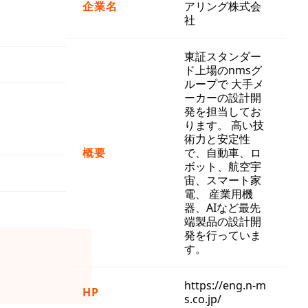
企業名
アリング株式会
社
東証スタンダー
ド上場のnmsグ
ループで 大手メ
ーカーの設計開
発を担当してお
ります。 高い技
術力と安定性
概要
で、自動車、ロ
ボット、航空宇
宙、スマート家
電、 産業用機
器、AIなど最先
端製品の設計開
発を行っていま
す。
https://eng.n-m
HP
s.co.jp/