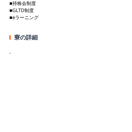
■持株会制度
■GLTD制度
■eラーニング
寮の詳細
-