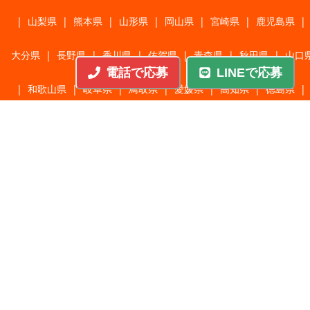
|
山梨県
|
熊本県
|
山形県
|
岡山県
|
宮崎県
|
鹿児島県
|
大分県
|
長野県
|
香川県
|
佐賀県
|
青森県
|
秋田県
|
山口
電話で応募
LINEで応募
|
和歌山県
|
岐阜県
|
鳥取県
|
愛媛県
|
高知県
|
徳島県
|
島根県
|
沖縄県
職種から探す
施工管理
|
機械・機構設計・金型設計
|
ITエンジニア
|
サポートエンジニア
|
販売・サービススタッフ
|
回路・システム設計
|
調理・調理補助
|
医療・福祉・介護
|
営
|
工場・軽作業
|
インフラエンジニア
|
警備・交通誘導
|