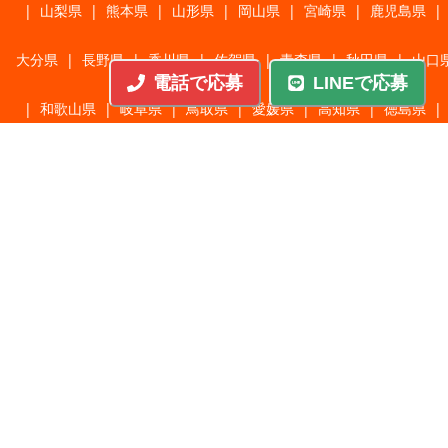
|
山梨県
|
熊本県
|
山形県
|
岡山県
|
宮崎県
|
鹿児島県
|
大分県
|
長野県
|
香川県
|
佐賀県
|
青森県
|
秋田県
|
山口
電話で応募
LINEで応募
|
和歌山県
|
岐阜県
|
鳥取県
|
愛媛県
|
高知県
|
徳島県
|
島根県
|
沖縄県
職種から探す
施工管理
|
機械・機構設計・金型設計
|
ITエンジニア
|
サポートエンジニア
|
販売・サービススタッフ
|
回路・システム設計
|
調理・調理補助
|
医療・福祉・介護
|
営
|
工場・軽作業
|
インフラエンジニア
|
警備・交通誘導
|