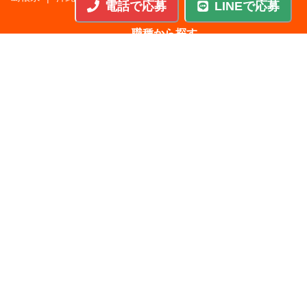
電話で応募
LINEで応募
職種から探す
施工管理
|
機械・機構設計・金型設計
|
ITエンジニア
|
サポートエンジニア
|
販売・サービススタッフ
|
回路・システム設計
|
調理・調理補助
|
医療・福祉・介護
|
営
|
工場・軽作業
|
インフラエンジニア
|
警備・交通誘導
|
ドライバー・配送・物流
|
事務・営業事務・総務
|
その他
|
パチンコ・アミューズ
|
教育・講師・インストラクター
|
マンション・寮管理人
|
農業・酪農・林業・漁業
業種から探す