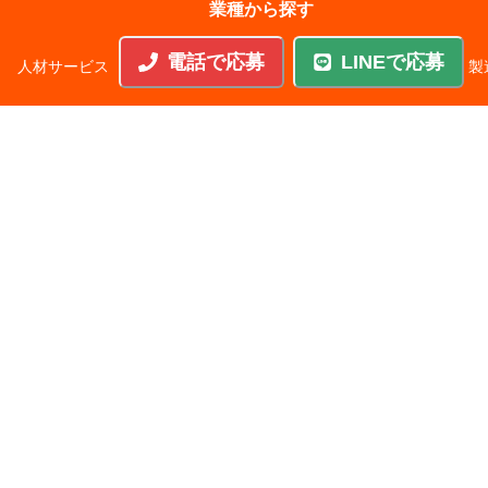
業種から探す
電話で応募
LINEで応募
人材サービス
|
サービス業
|
飲食
|
不動産
|
建設・土木
|
製
|
IT・通信
|
その他
|
レジャー・ホテル・旅館
|
メーカー
|
運輸・物流・倉庫
|
教育
|
食品・農林・水産
|
卸売業・小売業
医療・介護
雇用形態から探す
正社員
|
契約社員
|
パートタイム
|
フルタイム
|
無期雇用派
こだわりから探す
業界・職種未経験可
|
年間休日120日以上
|
正社員経験なしOK
|
土日祝休み
|
残業20時間以内
|
車通勤OK
|
社宅入居可
|