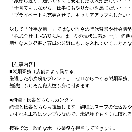
「家から近く、通いやすくて安定した収入がほしい・・・
「子育てもしながら、仕事にもやりがいを感じたい・・・
「プライベートも充実させて、キャリアアップもしたい・
決して「仕事が第一」ではない昨今の時代背景や社会情勢
『株式会社 玉 -GYOKU-』は、今の現状に満足せず、躍
新たな人財発掘と育成の分野にも力を入れていくこととな
【仕事内容】
■製麺業務（店舗により異なる）
厳選した小麦粉をブレンドし、ゼロからつくる製麺業務。
知識はもちろん職人技も身に付きます。
■調理・接客どちらもカンタン
調理と接客どちらも担当します。調理はスープの仕込みや
いずれも工程はシンプルなので、未経験でもすぐに慣れる
接客では一般的なホール業務を担当して頂きます。