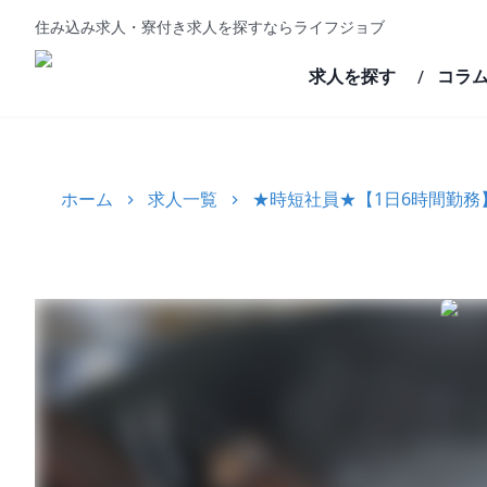
住み込み求人・寮付き求人を探すならライフジョブ
求人を探す
コラ
/
ホーム
求人一覧
★時短社員★【1日6時間勤務