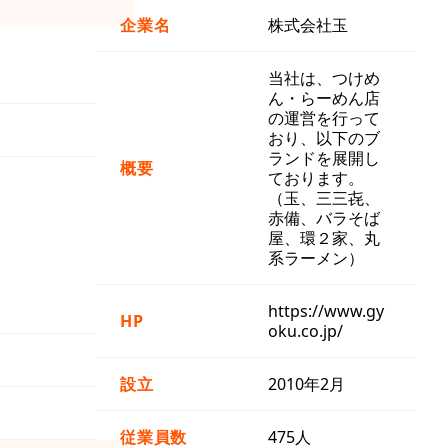
企業名
株式会社玉
当社は、つけめ
ん・らーめん店
の運営を行って
おり、以下のブ
ランドを展開し
概要
ております。
（玉、三三㐂、
赤備、バラそば
屋、環２家、丸
系ラーメン）
https://www.gy
HP
oku.co.jp/
設立
2010年2月
従業員数
475人