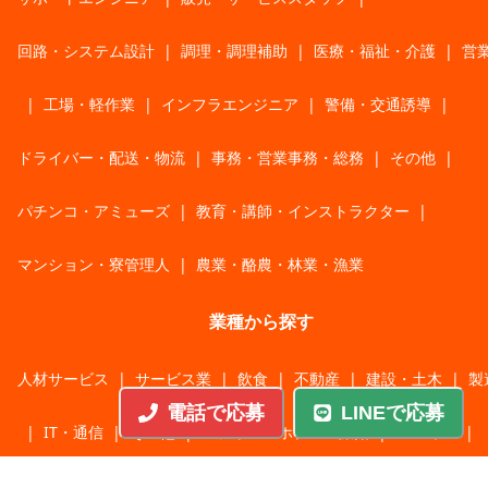
回路・システム設計
|
調理・調理補助
|
医療・福祉・介護
|
営
|
工場・軽作業
|
インフラエンジニア
|
警備・交通誘導
|
ドライバー・配送・物流
|
事務・営業事務・総務
|
その他
|
パチンコ・アミューズ
|
教育・講師・インストラクター
|
マンション・寮管理人
|
農業・酪農・林業・漁業
業種から探す
人材サービス
|
サービス業
|
飲食
|
不動産
|
建設・土木
|
製
電話で応募
LINEで応募
|
IT・通信
|
その他
|
レジャー・ホテル・旅館
|
メーカー
|
運輸・物流・倉庫
|
教育
|
食品・農林・水産
|
卸売業・小売業